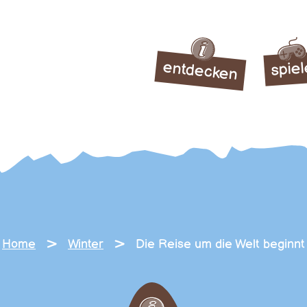
entdecken
spie
>
>
Home
Winter
Die Reise um die Welt beginnt