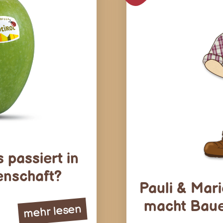
 passiert in
enschaft?
Pauli & Mar
macht Bau
mehr lesen