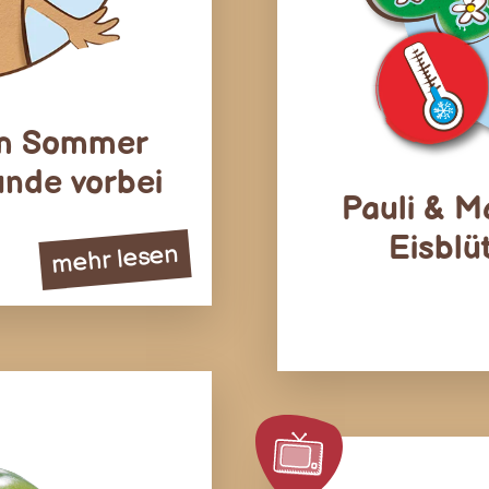
 im Sommer
unde vorbei
Pauli & M
Eisblü
mehr lesen