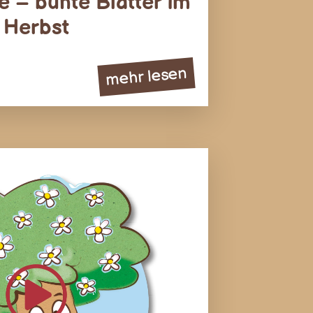
e – bunte Blätter im
Herbst
mehr lesen