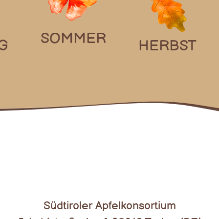
SOMMER
G
HERBST
Südtiroler Apfelkonsortium