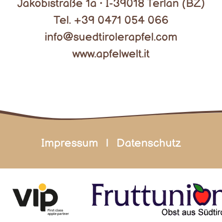
Jakobistraße 1a • I-39018 Terlan (BZ)
Tel. +39 0471 054 066
info@suedtirolerapfel.com
www.apfelwelt.it
Impressum
|
Datenschutz