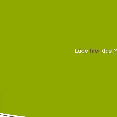
Lade
hier
das M