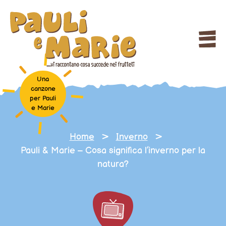
Una
canzone
per Pauli
e Marie
>
>
Home
Inverno
Pauli & Marie – Cosa significa l’inverno per la
natura?